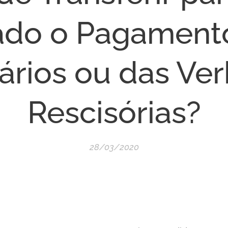
ado o Pagament
ários ou das Ve
Rescisórias?
28/03/2020