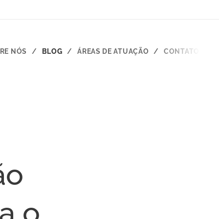
RE NÓS
BLOG
ÁREAS DE ATUAÇÃO
CONTATO
ão
a o