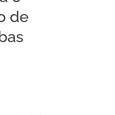
o de
rbas