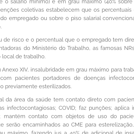
e o salário mínimo) e em grau máximo (40% sobre 
venções coletivas estabelecem que os percentuais
do empregado ou sobre o piso salarial convencional
.
au de risco e o percentual que o empregado tem dire
adoras do Ministério do Trabalho, as famosas NR
 local de trabalho.
u Anexo XIV, insalubridade em grau máximo para tra
com pacientes portadores de doenças infectoc
ão previamente esterilizados.
onal da área da saúde tem contato direto com paci
 infectocontagiosas; COVID; faz punções; aplica i
; mantém contato com objetos de uso do pacien
ue serão encaminhados ao CME para esterelização, e
rau máximo, fazendo jus a 40% de adicional de insa