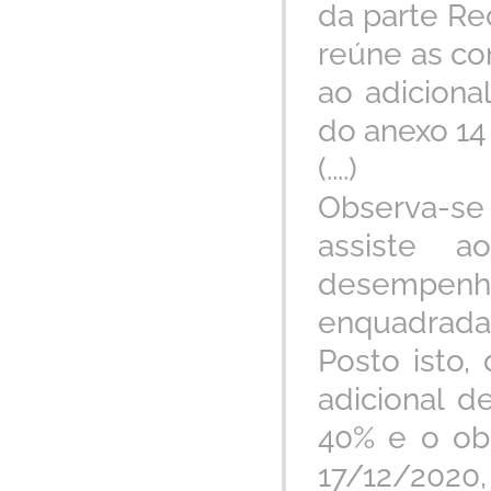
da parte R
reúne as co
ao adiciona
do anexo 14
(....)
Observa-se 
assiste a
desempenha
enquadradas
Posto isto,
adicional d
40% e o ob
17/12/2020,