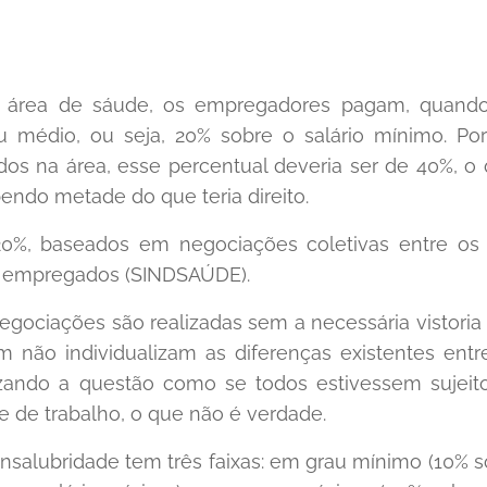
a área de sáude, os empregadores pagam, quando
u médio, ou seja, 20% sobre o salário mínimo. 
os na área, esse percentual deveria ser de 40%, o q
endo metade do que teria direito.
0%, baseados em negociações coletivas entre os 
s empregados (SINDSAÚDE).
gociações são realizadas sem a necessária vistoria
 não individualizam as diferenças existentes entr
alizando a questão como se todos estivessem sujei
e de trabalho, o que não é verdade.
e insalubridade tem três faixas: em grau mínimo (10% s