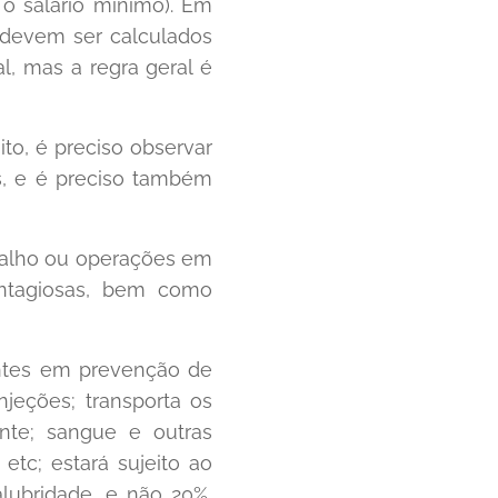
o salário mínimo). Em
 devem ser calculados
, mas a regra geral é
ito, é preciso observar
s, e é preciso também
balho ou operações em
ontagiosas, bem como
entes em prevenção de
njeções; transporta os
te; sangue e outras
tc; estará sujeito ao
lubridade, e não 20%,