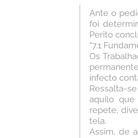
Ante o pedi
foi determi
Perito conc
"7.1 Fundam
Os Trabalha
permanent
infecto cont
Ressalta-se
aquilo que
repete, div
tela.
Assim, de a