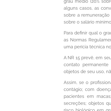
grau médio (20% sobr
alguns casos, as con
sobre a remuneração 
sobre o salário mínimo
Para definir qual o gr
as Normas Regulament
uma perícia técnica no
A NR 15 prevê, em se
contato permanente 
objetos de seu uso, n
Assim, se o profissi
contágio; com doenças
pacientes em macas
secreções; objetos q
risco biológico em g