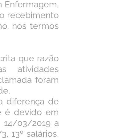
em Enfermagem,
 o recebimento
mo, nos termos
crita que razão
s atividades
clamada foram
de.
a diferença de
ue é devido em
 14/03/2019 a
, 13º salários,