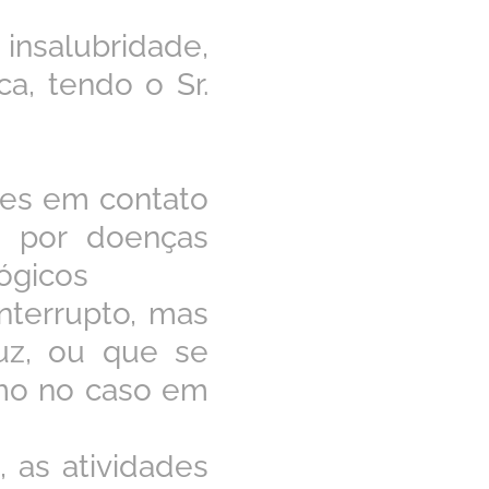
insalubridade,
ca, tendo o Sr.
des em contato
 por doenças
lógicos
nterrupto, mas
uz, ou que se
omo no caso em
, as atividades