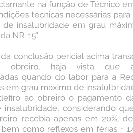
eclamante na função de Técnico 
ndições técnicas necessárias para
l de insalubridade em grau máxi
 da NR-15"
da conclusão pericial acima trans
o obreiro, haja vista que a
das quando do labor para a Re
 em grau máximo de insalulbrida
 defiro ao obreiro o pagamento d
e insalubridade, considerando q
reiro recebia apenas em 20%, de
 bem como reflexos em férias + 1/3