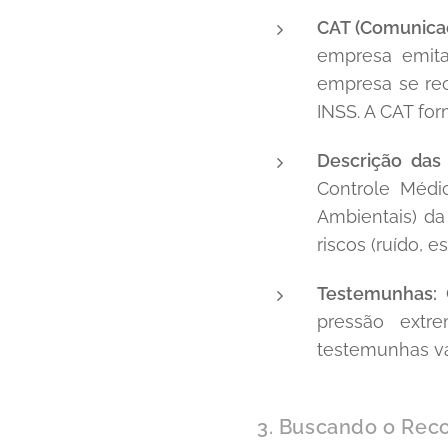
CAT (Comunicaç
empresa emit
empresa se rec
INSS. A CAT for
Descrição das
Controle Méd
Ambientais) da
riscos (ruído, e
Testemunhas:
C
pressão ext
testemunhas va
3. Buscando o Rec