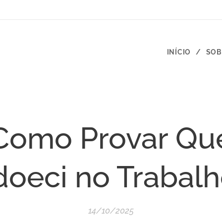
INÍCIO
SOB
Como Provar Qu
oeci no Trabal
14/10/2025