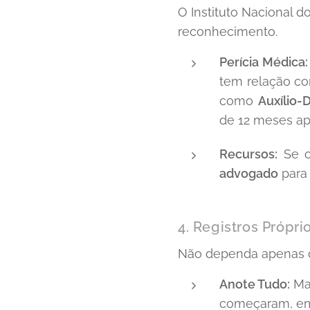
O Instituto Nacional d
reconhecimento.
Perícia Médica:
tem relação com
como
Auxílio-
de 12 meses ap
Recursos:
Se o
advogado
para 
4. Registros Própri
Não dependa apenas 
Anote Tudo:
Man
começaram, em 