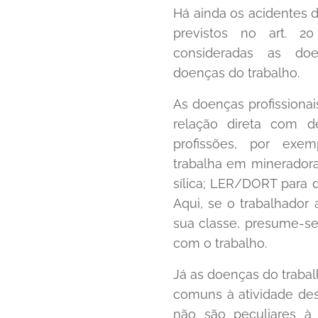
Há ainda os acidentes d
previstos no art. 2
consideradas as doe
doenças do trabalho.
As doenças profissiona
relação direta com d
profissões, por exe
trabalha em minerador
sílica; LER/DORT para di
Aqui, se o trabalhador
sua classe, presume-s
com o trabalho.
Já as doenças do traba
comuns à atividade des
não são peculiares à