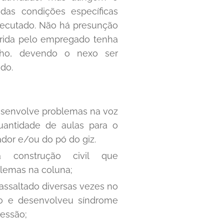
das condições específicas
xecutado. Não há presunção
rida pelo empregado tenha
lho, devendo o nexo ser
do.
esenvolve problemas na voz
uantidade de aulas para o
r e/ou do pó do giz.
a construção civil que
lemas na coluna;
 assaltado diversas vezes no
ho e desenvolveu síndrome
essão;