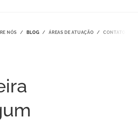
RE NÓS
BLOG
ÁREAS DE ATUAÇÃO
CONTATO
ira
lgum