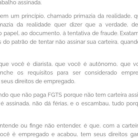
rabalho assinada.
 tem um princípio, chamado primazia da realidade,
imazia da realidade quer dizer que a verdade, d
o papel, ao documento, à tentativa de fraude. Exata
 do patrão de tentar não assinar sua carteira, quand
que você é diarista, que você é autônomo, que vo
enche os requisitos para ser considerado emp
seus direitos de empregado.
ndo que não paga FGTS porque não tem carteira ass
 é assinada, não dá férias, e o escambau, tudo porq
ntende ou finge não entender, é que, com a carteir
cê é empregado e acabou, tem seus direitos gar