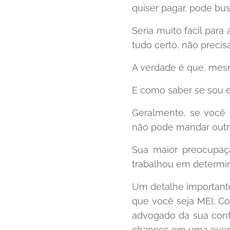
quiser pagar, pode bus
Seria muito fácil para
tudo certo, não precis
A verdade é que, mesm
E como saber se sou 
Geralmente, se você 
não pode mandar outra
Sua maior preocupaç
trabalhou em determin
Um detalhe importante
que você seja MEI, C
advogado da sua confi
chances em uma eventu