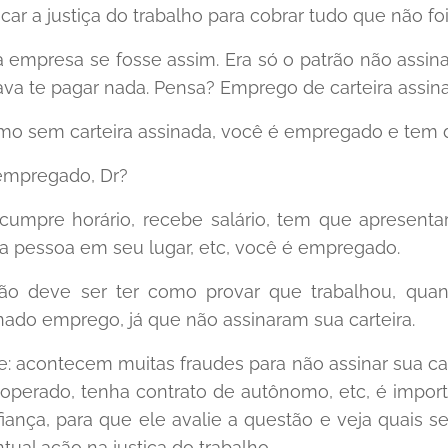
car a justiça do trabalho para cobrar tudo que não fo
 a empresa se fosse assim. Era só o patrão não assina
ava te pagar nada. Pensa? Emprego de carteira assinada
o sem carteira assinada, você é empregado e tem di
empregado, Dr?
cumpre horário, recebe salário, tem que apresentar
 pessoa em seu lugar, etc, você é empregado.
ão deve ser ter como provar que trabalhou, qua
ado emprego, já que não assinaram sua carteira.
: acontecem muitas fraudes para não assinar sua car
ooperado, tenha contrato de autônomo, etc, é impor
ança, para que ele avalie a questão e veja quais seu
al ação na justiça do trabalho.